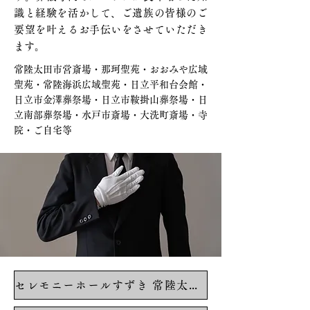
識と経験を活かして、ご遺族の皆様のご
要望を叶えるお手伝いをさせていただき
ます。
常陸太田市営斎場・那珂聖苑・おおみや広域
聖苑・常陸海浜広域聖苑・日立平和台会館・
日立市金澤葬祭場・日立市鞍掛山葬祭場・日
立南部葬祭場・水戸市斎場・大洗町斎場・寺
院・ご自宅等
セレモニーホールすずき 常陸太田駅前館