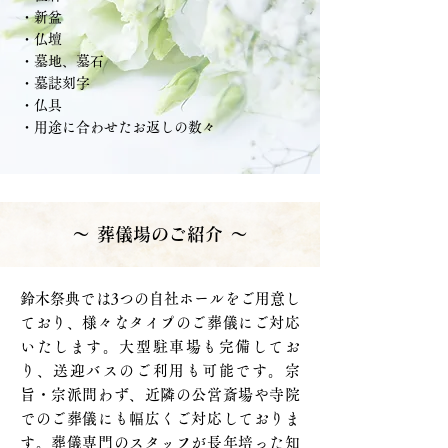
・新盆
・仏壇
・墓地、墓石
・墓誌刻字
・仏具
・用途に合わせたお返しの数々
～ 葬儀場のご紹介 ～
鈴木祭典では3つの自社ホールをご用意し
ており、様々なタイプのご葬儀にご対応
いたします。大型駐車場も完備してお
り、送迎バスのご利用も可能です。宗
旨・宗派問わず、近隣の公営斎場や寺院
でのご葬儀にも幅広くご対応しておりま
す。葬儀専門のスタッフが長年培った知