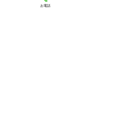
お電話
駐車場完備
〒313-0013 茨城県常陸太田市山下町
1201-1
TEL：0294-73-1388
※ナビゲーションシステムでご来館の際