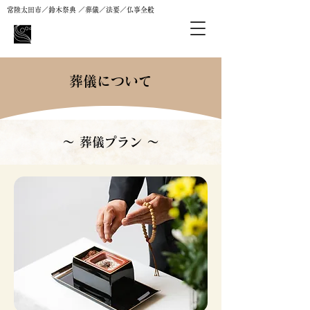
常陸太田市／鈴木祭典 ／葬儀／法要／仏事全般
鈴木祭典
葬儀について
～ 葬儀プラン ～