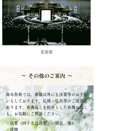
花祭壇
～ その他のご案内 ～
鈴木祭典では、葬儀以外にも法要等のお手伝
いもしております。仏壇・仏具等のご用意も
あります
。香典返しを始めとした各種お返し
も、お気軽にご相談ください。
・法要（四十九日法要・一周忌、他）
​・位牌